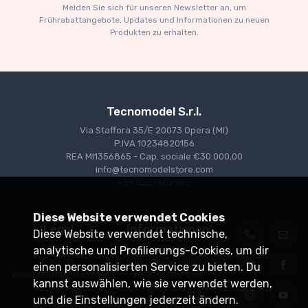
Melden Sie sich für unseren Newsletter an, um
€227.05
€239.00
Frührabattangebote, Updates und Informationen zu neuen
Produkten zu erhalten.
Tecnomodel S.r.l.
Via Staffora 35/E 20073 Opera (MI)
P.IVA 10234820156
REA MI1356865 - Cap. sociale €30.000,00
info@tecnomodelstore.com
+39 0257602982
Diese Website verwendet Cookies
Legal
Informationen
Diese Website verwendet technische,
Privacy
Versand
analytische und Profilierungs-Cookies, um dir
Cookies
Verkaufsstellen
einen personalisierten Service zu bieten. Du
Verkaufsbedingungen
Vertriebspartner
kannst auswählen, wie sie verwendet werden,
und die Einstellungen jederzeit ändern.