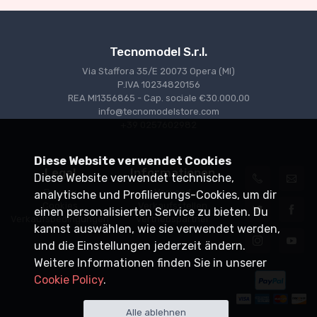
Tecnomodel S.r.l.
Via Staffora 35/E 20073 Opera (MI)
P.IVA 10234820156
REA MI1356865 - Cap. sociale €30.000,00
info@tecnomodelstore.com
+39 0257602982
Diese Website verwendet Cookies
Legal
Informationen
Diese Website verwendet technische,
Privacy
Versand
analytische und Profilierungs-Cookies, um dir
Cookies
Verkaufsstellen
einen personalisierten Service zu bieten. Du
Verkaufsbedingungen
Vertriebspartner
kannst auswählen, wie sie verwendet werden,
und die Einstellungen jederzeit ändern.
Weitere Informationen finden Sie in unserer
Cookie Policy
.
Alle ablehnen