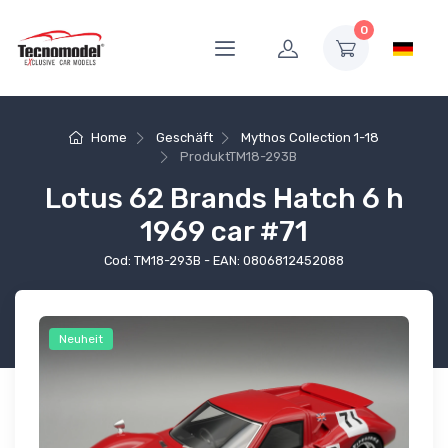
0
Home
Geschäft
Mythos Collection 1-18
Produkt
TM18-293B
Lotus 62 Brands Hatch 6 h
1969 car #71
Cod: TM18-293B - EAN: 0806812452088
Neuheit