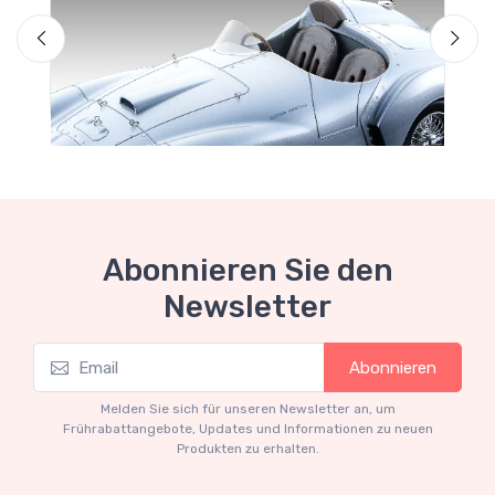
Abonnieren Sie den
Newsletter
Mythos Collection 1-18
M
Abonnieren
Ferrari 166 MM Abarth Metallic Silver Press
F
Version 1953 scala 1/18
Melden Sie sich für unseren Newsletter an, um
€227.05
€239.00
Frührabattangebote, Updates und Informationen zu neuen
Produkten zu erhalten.