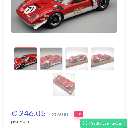
€ 246.05
€259.00
5%
(inkl. MwSt.)
Produkt verfügbar