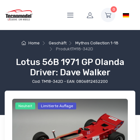
0
Home
Geschäft
Mythos Collection 1-18
Produkt
TM18-342D
Lotus 56B 1971 GP Olanda
Driver: Dave Walker
Cod: TM18-342D - EAN: 0806812452200
Neuheit
Limitierte Auflage