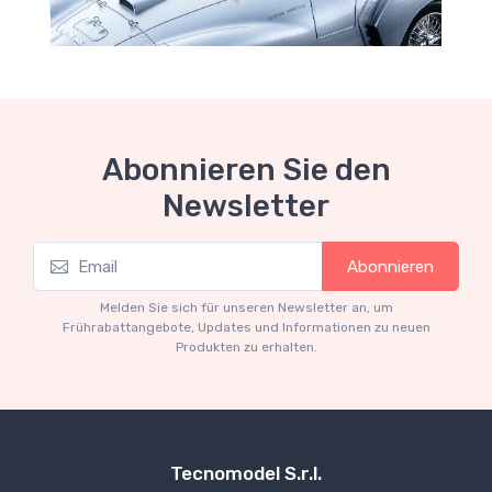
Abonnieren Sie den
Newsletter
Mythos Collection 1-18
Abonnieren
Ferrari 166 MM Abarth Metallic Silver Press
Version 1953 scala 1/18
Melden Sie sich für unseren Newsletter an, um
€227.05
€239.00
Frührabattangebote, Updates und Informationen zu neuen
Produkten zu erhalten.
Tecnomodel S.r.l.