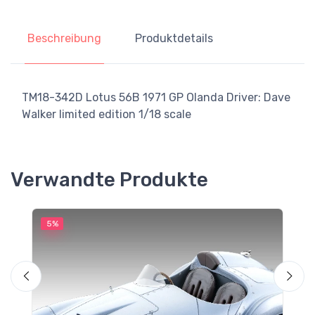
Beschreibung
Produktdetails
TM18-342D Lotus 56B 1971 GP Olanda Driver: Dave
Walker limited edition 1/18 scale
Verwandte Produkte
5%
5
M
F