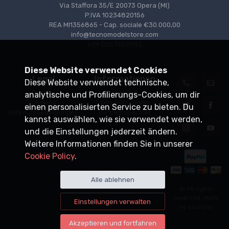
Via Staffora 35/E 20073 Opera (MI)
P.IVA 10234820156
REA MI1356865 - Cap. sociale €30.000,00
info@tecnomodelstore.com
+39 0257602982
Diese Website verwendet Cookies
Legal
Informationen
Diese Website verwendet technische,
Privacy
Versand
analytische und Profilierungs-Cookies, um dir
Cookies
Verkaufsstellen
einen personalisierten Service zu bieten. Du
Verkaufsbedingungen
Vertriebspartner
kannst auswählen, wie sie verwendet werden,
und die Einstellungen jederzeit ändern.
Weitere Informationen finden Sie in unserer
Cookie Policy
.
Alle ablehnen
© All rights
reserved. Made
Einstellungen verwalten
by
Xtumble
Akzeptieren und fortfahren