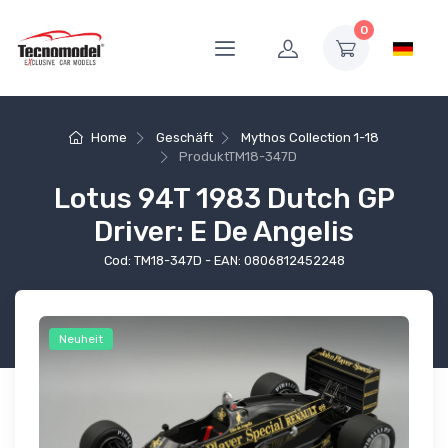
0
Home
Geschäft
Mythos Collection 1-18
Produkt
TM18-347D
Lotus 94T 1983 Dutch GP
Driver: E De Angelis
Cod: TM18-347D - EAN: 0806812452248
Neuheit