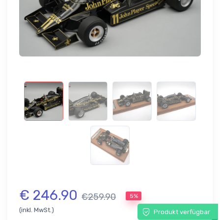
€ 246.90
€259.90
5%
(inkl. MwSt.)
Produkt verfügbar