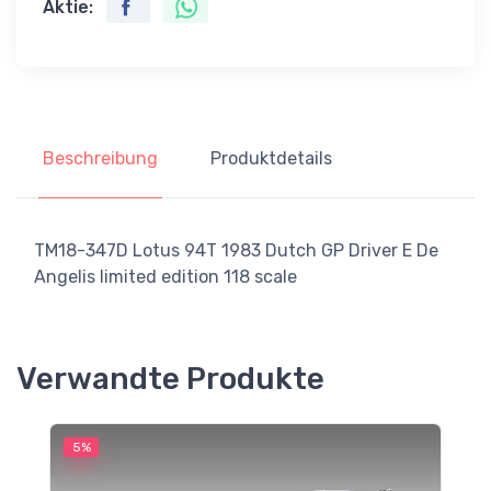
Aktie:
Beschreibung
Produktdetails
TM18-347D Lotus 94T 1983 Dutch GP Driver E De
Angelis limited edition 118 scale
Verwandte Produkte
5%
5
M