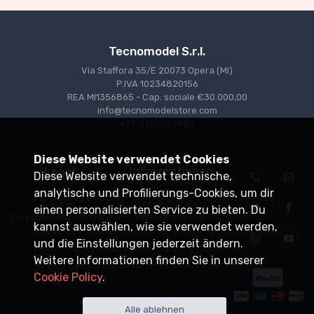
Tecnomodel S.r.l.
Via Staffora 35/E 20073 Opera (MI)
P.IVA 10234820156
REA MI1356865 - Cap. sociale €30.000,00
info@tecnomodelstore.com
+39 0257602982
Diese Website verwendet Cookies
Legal
Informationen
Diese Website verwendet technische,
Privacy
Versand
analytische und Profilierungs-Cookies, um dir
Cookies
Verkaufsstellen
einen personalisierten Service zu bieten. Du
Verkaufsbedingungen
Vertriebspartner
kannst auswählen, wie sie verwendet werden,
und die Einstellungen jederzeit ändern.
Weitere Informationen finden Sie in unserer
Cookie Policy
.
Alle ablehnen