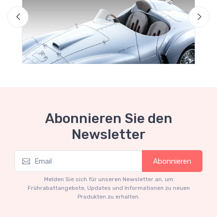
F
Abonnieren Sie den
Newsletter
Mythos Collection 1-18
Abonnieren
Ferrari 166 MM Abarth Metallic Silver Press
Version 1953 scala 1/18
Melden Sie sich für unseren Newsletter an, um
€227.05
€239.00
Frührabattangebote, Updates und Informationen zu neuen
Produkten zu erhalten.