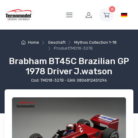
0
Home
Geschäft
Mythos Collection 1-18
Produkt
TMD18-327B
Brabham BT45C Brazilian GP
1978 Driver J.watson
Cod: TMD18-327B - EAN: 0806812451296