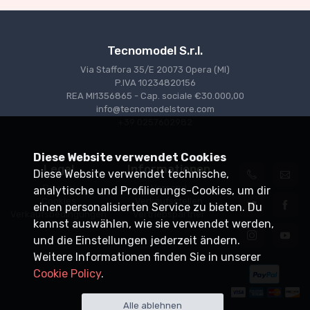
Tecnomodel S.r.l.
Via Staffora 35/E 20073 Opera (MI)
P.IVA 10234820156
REA MI1356865 - Cap. sociale €30.000,00
info@tecnomodelstore.com
+39 0257602982
Diese Website verwendet Cookies
Legal
Informationen
Diese Website verwendet technische,
Privacy
Versand
analytische und Profilierungs-Cookies, um dir
Cookies
Verkaufsstellen
einen personalisierten Service zu bieten. Du
Verkaufsbedingungen
Vertriebspartner
kannst auswählen, wie sie verwendet werden,
und die Einstellungen jederzeit ändern.
Weitere Informationen finden Sie in unserer
Cookie Policy
.
Alle ablehnen