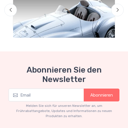
Abonnieren Sie den
Newsletter
Mythos Collection 1-18
M
Abonnieren
Ferrari 166 MM Abarth Metallic Silver Press
F
Version 1953 scala 1/18
Melden Sie sich für unseren Newsletter an, um
€227.05
€239.00
Frührabattangebote, Updates und Informationen zu neuen
Produkten zu erhalten.