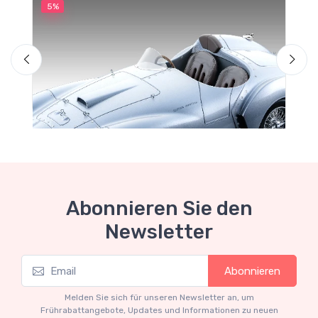
5%
5
M
F
Abonnieren Sie den
Newsletter
Mythos Collection 1-18
Abonnieren
Ferrari 166 MM Abarth Metallic Silver Press
Version 1953 scala 1/18
Melden Sie sich für unseren Newsletter an, um
€227.05
€239.00
Frührabattangebote, Updates und Informationen zu neuen