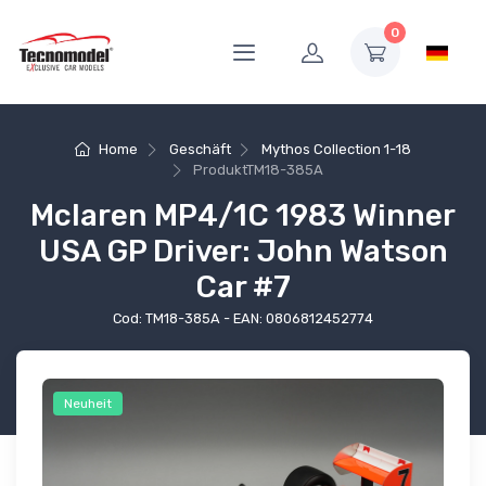
0
Home
Geschäft
Mythos Collection 1-18
Produkt
TM18-385A
Mclaren MP4/1C 1983 Winner
USA GP Driver: John Watson
Car #7
Cod: TM18-385A - EAN: 0806812452774
Neuheit