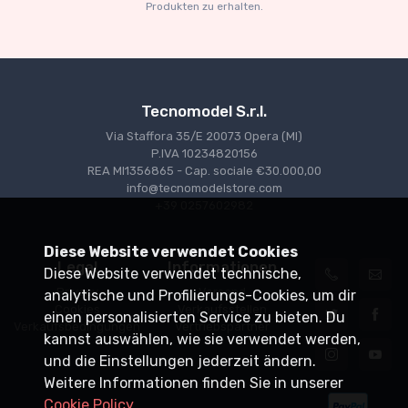
Produkten zu erhalten.
Tecnomodel S.r.l.
Via Staffora 35/E 20073 Opera (MI)
P.IVA 10234820156
REA MI1356865 - Cap. sociale €30.000,00
info@tecnomodelstore.com
+39 0257602982
Diese Website verwendet Cookies
Legal
Informationen
Diese Website verwendet technische,
Privacy
Versand
analytische und Profilierungs-Cookies, um dir
Cookies
Verkaufsstellen
einen personalisierten Service zu bieten. Du
Verkaufsbedingungen
Vertriebspartner
kannst auswählen, wie sie verwendet werden,
und die Einstellungen jederzeit ändern.
Weitere Informationen finden Sie in unserer
Cookie Policy
.