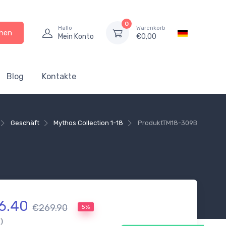
0
Hallo
Warenkorb
hen
Mein Konto
€
0,00
Blog
Kontakte
Geschäft
Mythos Collection 1-18
Produkt
TM18-309B
6.40
€269.90
5%
.)