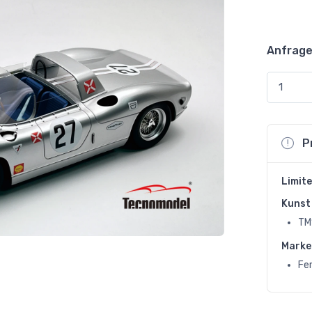
Anfrage
P
Limite
Kunst 
TM
Marke
Fer