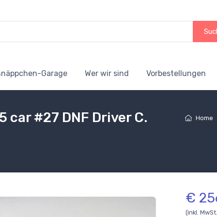
Suc
hnäppchen-Garage
Wer wir sind
Vorbestellungen
5 car #27 DNF Driver C.
Home
€ 25
(inkl. MwSt