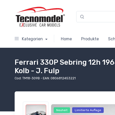
Kategorien
Home
Produkte
Sc
Ferrari 330P Sebring 12h 196
Kolb - J. Fulp
Cod: TM18-309B - EAN: 0806812453221
Neuheit
Limitierte Auflage