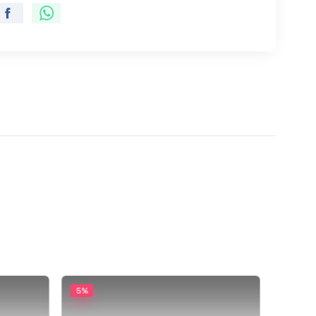
5%
5%