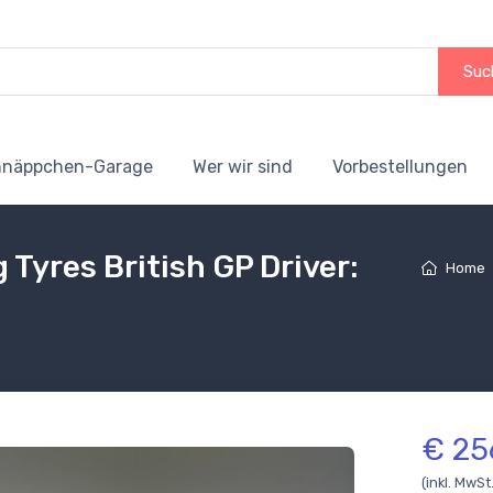
Suc
hnäppchen-Garage
Wer wir sind
Vorbestellungen
Tyres British GP Driver:
Home
€ 25
(inkl. MwSt