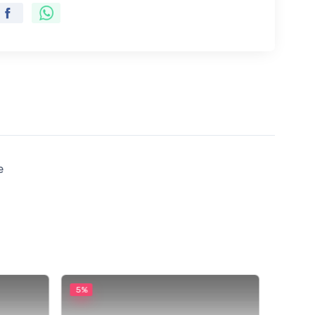
e
5%
5%