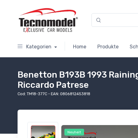
Kategorien
Home
Produkte
Sc
Benetton B193B 1993 Raining 
Riccardo Patrese
Cod: TM18-377C - EAN: 0806812453818
Neuheit