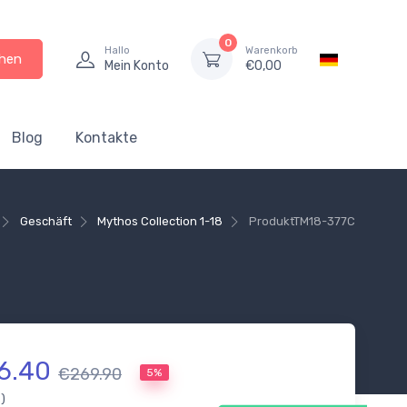
0
Hallo
Warenkorb
hen
Mein Konto
€
0,00
Blog
Kontakte
Geschäft
Mythos Collection 1-18
Produkt
TM18-377C
6.40
€269.90
5%
.)