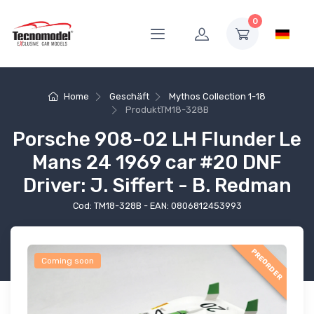
0
Home
Geschäft
Mythos Collection 1-18
Produkt
TM18-328B
Porsche 908-02 LH Flunder Le
Mans 24 1969 car #20 DNF
Driver: J. Siffert - B. Redman
Cod: TM18-328B - EAN: 0806812453993
PREORDER
Coming soon