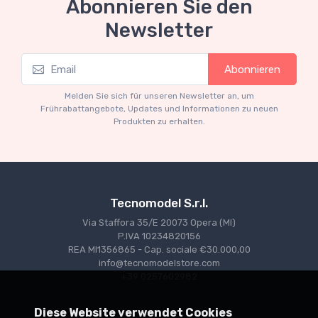
Abonnieren Sie den
Newsletter
Mythos Collection 1-18
Abonnieren
Ferrari 166 MM Abarth Metallic Silver Press
Version 1953 scala 1/18
Melden Sie sich für unseren Newsletter an, um
€227.05
€239.00
Frührabattangebote, Updates und Informationen zu neuen
Produkten zu erhalten.
Tecnomodel S.r.l.
Via Staffora 35/E 20073 Opera (MI)
P.IVA 10234820156
REA MI1356865 - Cap. sociale €30.000,00
info@tecnomodelstore.com
+39 0257602982
Diese Website verwendet Cookies