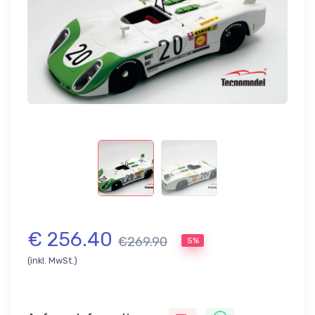
€ 256.40
€269.90
5%
(inkl. MwSt.)