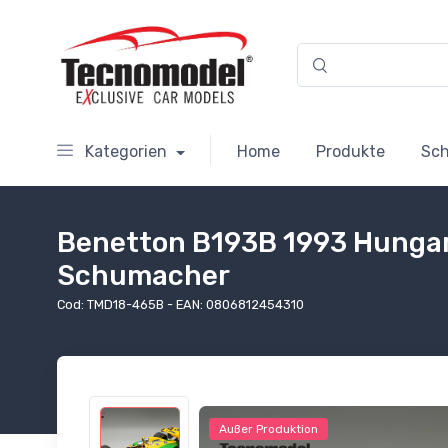
Kategorien
Home
Produkte
Sc
Benetton B193B 1993 Hungari
Schumacher
Cod: TMD18-465B - EAN: 0806812454310
Außer Produktion