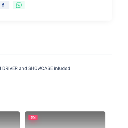
ITH DRIVER and SHOWCASE inluded
5%
5%