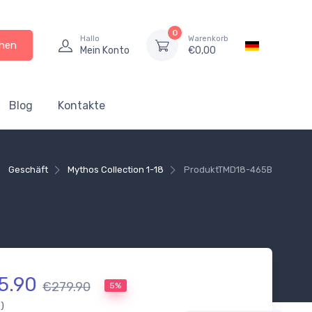
0
Hallo
Warenkorb
hen
Mein Konto
€
0,00
Blog
Kontakte
Geschäft
Mythos Collection 1-18
Produkt
TMD18-465B
5.90
€279.90
5%
.)