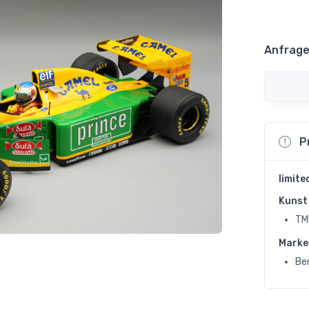
Anfrage
P
limite
Kunst 
TM
Marke
Be