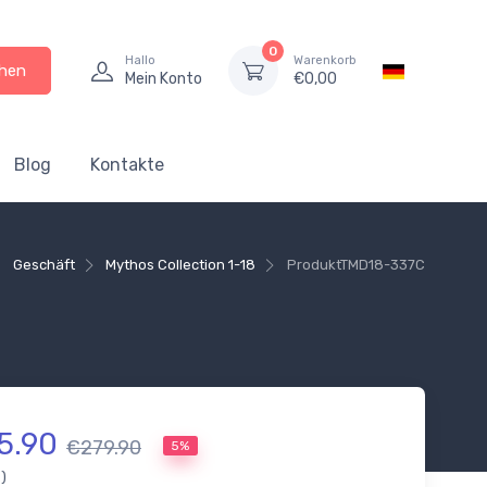
0
Hallo
Warenkorb
hen
Mein Konto
€
0,00
Blog
Kontakte
Geschäft
Mythos Collection 1-18
Produkt
TMD18-337C
5.90
€279.90
5%
.)