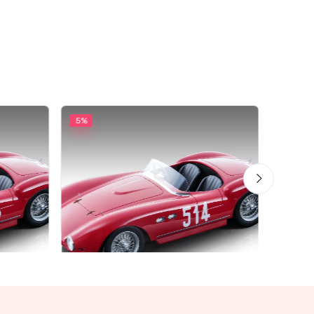
5%
5%