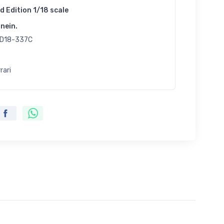
d Edition 1/18 scale
nein.
D18-337C
rari