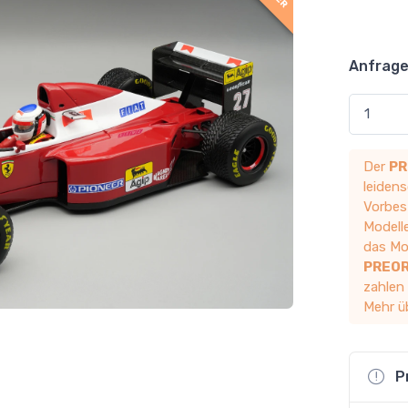
Anfrage
Der
PR
leidens
Vorbest
Modelle
das Mod
PREO
zahlen
Mehr ü
P