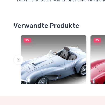
Ferrari F93A 1993 Brasil GP Driver: Jean Alesi 
Verwandte Produkte
5%
5%