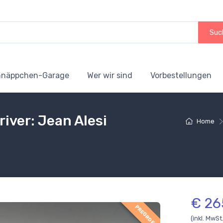
Suc
hnäppchen-Garage
Wer wir sind
Vorbestellungen
river: Jean Alesi
Home
€ 26
PREORDER
(inkl. MwSt