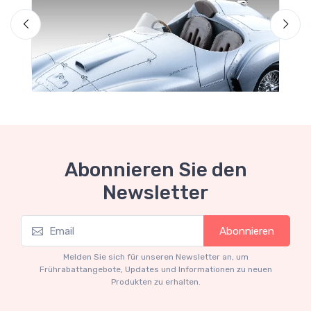
Abonnieren Sie den
Newsletter
Mythos Collection 1-18
M
Abonnieren
Ferrari 166 MM Abarth Metallic Silver Press
F
Version 1953 scala 1/18
Melden Sie sich für unseren Newsletter an, um
€227.05
€239.00
Frührabattangebote, Updates und Informationen zu neuen
Produkten zu erhalten.