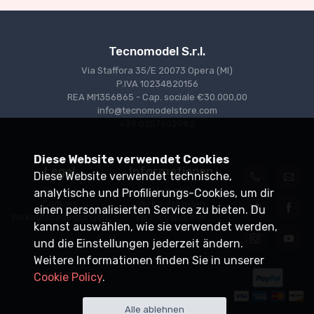
Tecnomodel S.r.l.
Via Staffora 35/E 20073 Opera (MI)
P.IVA 10234820156
REA MI1356865 - Cap. sociale €30.000,00
info@tecnomodelstore.com
+39 0257602982
Diese Website verwendet Cookies
Legal
Informationen
Diese Website verwendet technische,
Privacy
Versand
analytische und Profilierungs-Cookies, um dir
Cookies
Verkaufsstellen
einen personalisierten Service zu bieten. Du
Verkaufsbedingungen
Vertriebspartner
kannst auswählen, wie sie verwendet werden,
und die Einstellungen jederzeit ändern.
Weitere Informationen finden Sie in unserer
Cookie Policy
.
Alle ablehnen