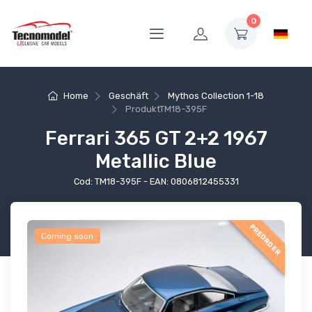
0
Home
Geschäft
Mythos Collection 1-18
Produkt
TM18-395F
Ferrari 365 GT 2+2 1967
Metallic Blue
Cod: TM18-395F - EAN: 0806812455331
PREORDER
Coming soon