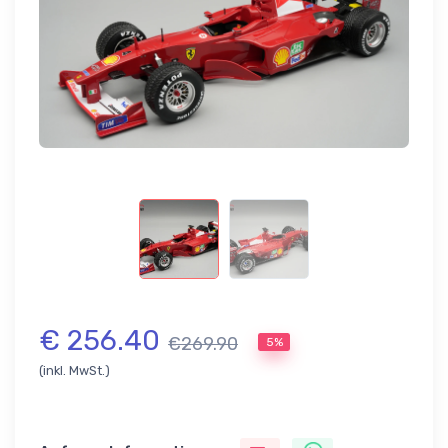
€ 256.40
€269.90
5%
(inkl. MwSt.)