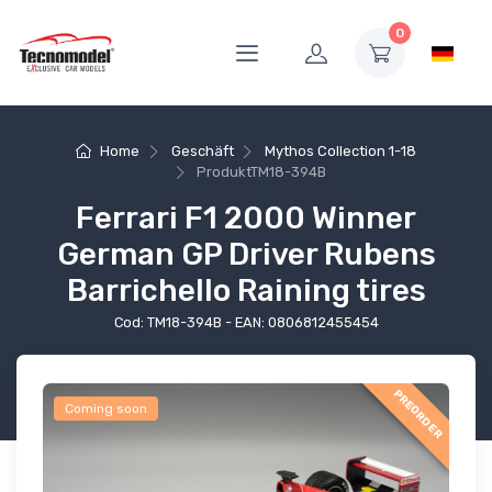
0
Home
Geschäft
Mythos Collection 1-18
Produkt
TM18-394B
Ferrari F1 2000 Winner
German GP Driver Rubens
Barrichello Raining tires
Cod: TM18-394B - EAN: 0806812455454
PREORDER
Coming soon