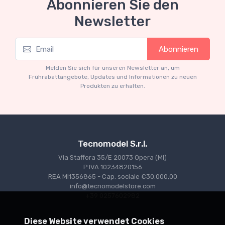
Abonnieren Sie den
Newsletter
Mythos Collection 1-18
M
Abonnieren
Ferrari 166 MM Abarth Metallic Silver Press
F
Version 1953 scala 1/18
Melden Sie sich für unseren Newsletter an, um
€227.05
€239.00
Frührabattangebote, Updates und Informationen zu neuen
Produkten zu erhalten.
Tecnomodel S.r.l.
Via Staffora 35/E 20073 Opera (MI)
P.IVA 10234820156
REA MI1356865 - Cap. sociale €30.000,00
info@tecnomodelstore.com
+39 0257602982
Diese Website verwendet Cookies