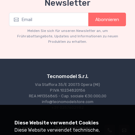
Newsletter
Mythos Collection 1-18
Abonnieren
Ferrari 166 MM Abarth Metallic Silver Press
Version 1953 scala 1/18
Melden Sie sich für unseren Newsletter an, um
€227.05
€239.00
Frührabattangebote, Updates und Informationen zu neuen
Produkten zu erhalten.
Tecnomodel S.r.l.
Via Staffora 35/E 20073 Opera (MI)
P.IVA 10234820156
REA MI1356865 - Cap. sociale €30.000,00
info@tecnomodelstore.com
+39 0257602982
Diese Website verwendet Cookies
Legal
Informationen
Diese Website verwendet technische,