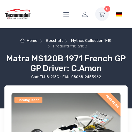
0
Home
Geschäft
Mythos Collection 1-18
Produkt
TM18-218C
Matra MS120B 1971 French GP
GP Driver: C.Amon
Cod: TM18-218C - EAN: 0806812453962
PREORDER
Coming soon