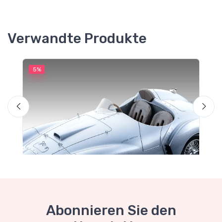
Verwandte Produkte
5%
5
M
F
Abonnieren Sie den