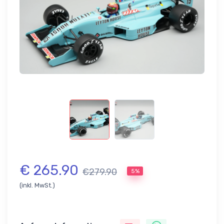
€ 265.90
€279.90
5%
(inkl. MwSt.)