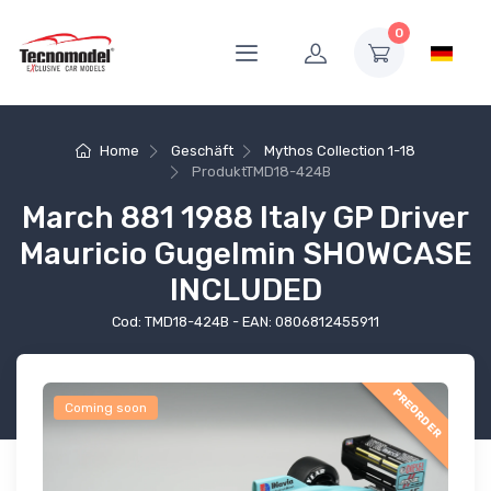
0
Home
Geschäft
Mythos Collection 1-18
Produkt
TMD18-424B
March 881 1988 Italy GP Driver
Mauricio Gugelmin SHOWCASE
INCLUDED
Cod: TMD18-424B - EAN: 0806812455911
PREORDER
Coming soon