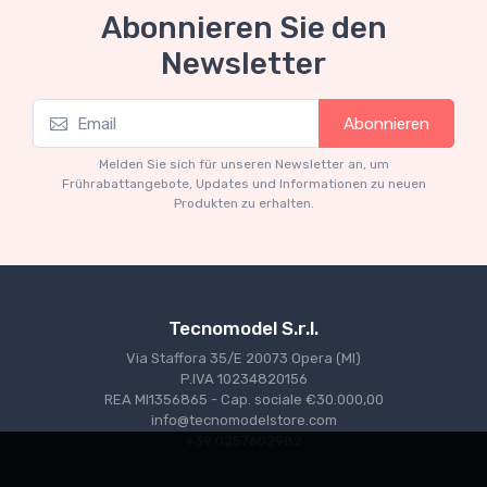
Abonnieren Sie den
Newsletter
Mythos Collection 1-18
M
Ferrari 166 MM Abarth Metallic Silver Press
F
Abonnieren
Version 1953 scala 1/18
€227.05
€239.00
Melden Sie sich für unseren Newsletter an, um
Frührabattangebote, Updates und Informationen zu neuen
Produkten zu erhalten.
Tecnomodel S.r.l.
Via Staffora 35/E 20073 Opera (MI)
P.IVA 10234820156
REA MI1356865 - Cap. sociale €30.000,00
info@tecnomodelstore.com
+39 0257602982