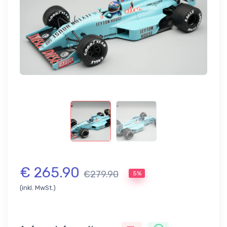
€ 265.90
€279.90
5%
(inkl. MwSt.)