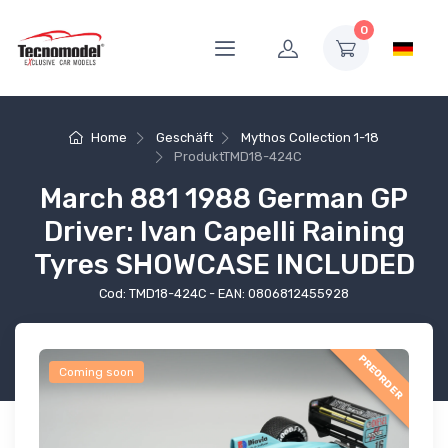
0
Home
Geschäft
Mythos Collection 1-18
Produkt
TMD18-424C
March 881 1988 German GP
Driver: Ivan Capelli Raining
Tyres SHOWCASE INCLUDED
Cod: TMD18-424C - EAN: 0806812455928
PREORDER
Coming soon