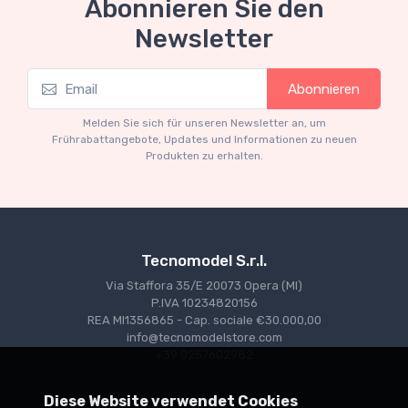
Abonnieren Sie den
Newsletter
Mythos Collection 1-18
Abonnieren
Ferrari 166 MM Abarth Metallic Silver Press
Version 1953 scala 1/18
Melden Sie sich für unseren Newsletter an, um
€227.05
€239.00
Frührabattangebote, Updates und Informationen zu neuen
Produkten zu erhalten.
Tecnomodel S.r.l.
Via Staffora 35/E 20073 Opera (MI)
P.IVA 10234820156
REA MI1356865 - Cap. sociale €30.000,00
info@tecnomodelstore.com
+39 0257602982
Diese Website verwendet Cookies