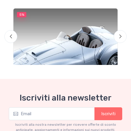
5%
5
M
F
Iscriviti alla newsletter
Iscriviti
Mythos Collection 1-18
Ferrari 166 MM Abarth Metallic Silver Press
Iscriviti alla nostra newsletter per ricevere offerte di sconto
Version 1953 scala 1/18
anticipate, aggiornamenti e informazioni sui nuovi prodotti.