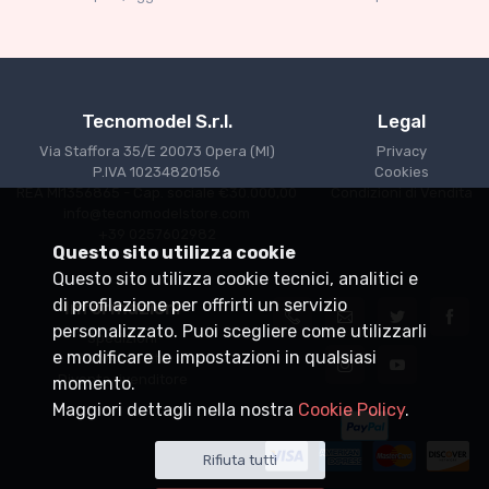
€227.05
€239.00
Tecnomodel S.r.l.
Legal
Via Staffora 35/E 20073 Opera (MI)
Privacy
P.IVA 10234820156
Cookies
REA MI1356865 - Cap. sociale €30.000,00
Condizioni di Vendita
info@tecnomodelstore.com
+39 0257602982
Questo sito utilizza cookie
Questo sito utilizza cookie tecnici, analitici e
di profilazione per offrirti un servizio
Informazioni
personalizzato. Puoi scegliere come utilizzarli
Spedizioni
e modificare le impostazioni in qualsiasi
Punti vendita
Diventa rivenditore
momento.
Maggiori dettagli nella nostra
Cookie Policy
.
Rifiuta tutti