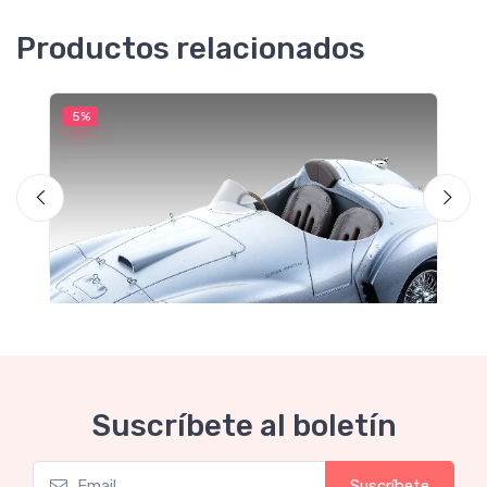
Productos relacionados
5%
5
M
F
Suscríbete al boletín
Suscríbete