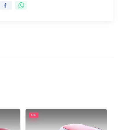
5%
5%