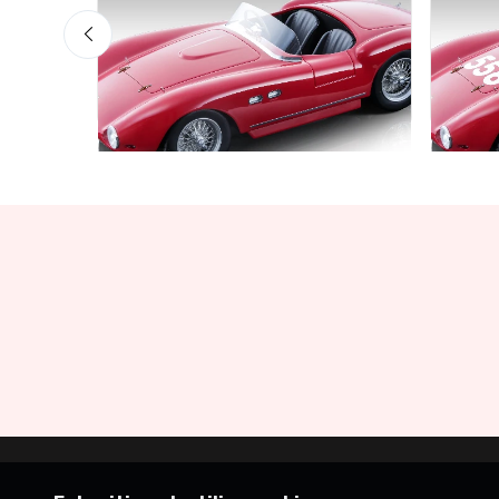
Mythos Collection 1-18
Mythos 
llic
Ferrari 735S Autodromo Press
Ferra
cala
1953
Miglia
Graffe
€227.91
€239.90
€227