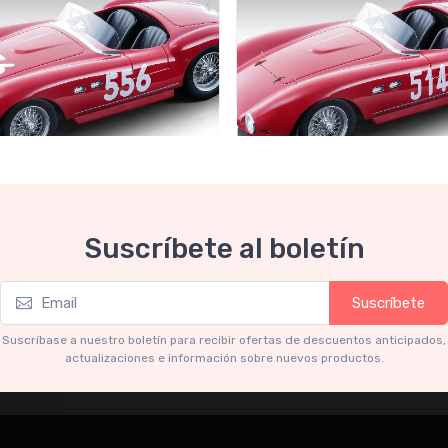
Collection 1-18
Mythos Collection 1-18
Suscríbete al boletín
ri 735S - 166 MM Spyder Mille
Ferrari 735S - 166 MM Spyde
 1954 car #556 Driver: E. De
Miglia 1953 car #514 Driver:
nried - G. Parravicini
Cacciari - B. Mason
Suscríbete
.91
€227.91
€239.90
€239.90
Suscríbase a nuestro boletín para recibir ofertas de descuentos anticipados,
actualizaciones e información sobre nuevos productos.