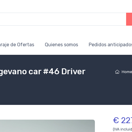
raje de Ofertas
Quienes somos
Pedidos anticipado
igevano car #46 Driver
Hom
€ 22
(IVA inclui