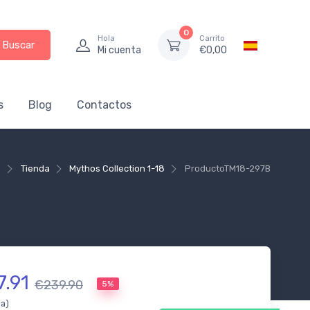
0
Hola
Carrito
Buscar
Mi cuenta
€
0,00
s
Blog
Contactos
e
Tienda
Mythos Collection 1-18
Producto
TM18-297B
7.91
€239.90
5%
da)