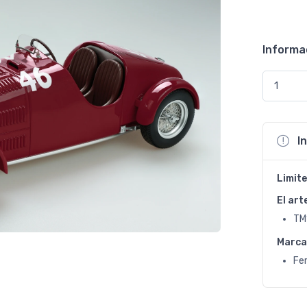
Informa
I
Limite
El art
TM
Marca
Fer