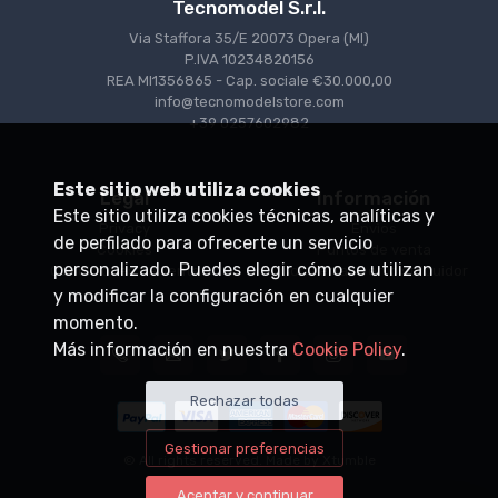
Tecnomodel S.r.l.
Via Staffora 35/E 20073 Opera (MI)
P.IVA 10234820156
REA MI1356865 - Cap. sociale €30.000,00
info@tecnomodelstore.com
+39 0257602982
Este sitio web utiliza cookies
Legal
Información
Este sitio utiliza cookies técnicas, analíticas y
Privacy
Envìos
de perfilado para ofrecerte un servicio
Cookies
Puntos de venta
personalizado. Puedes elegir cómo se utilizan
Condiciones de venta
Conviértase en distribuidor
y modificar la configuración en cualquier
momento.
Más información en nuestra
Cookie Policy
.
Rechazar todas
Gestionar preferencias
© All rights reserved. Made by
Xtumble
Aceptar y continuar