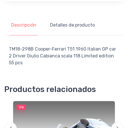
Descripción
Detalles de producto
TM18-298B Cooper-Ferrari T51 1960 Italian GP car
2 Driver Giulio Cabianca scala 118 Limited edition
55 pcs
Productos relacionados
5%
5
M
F