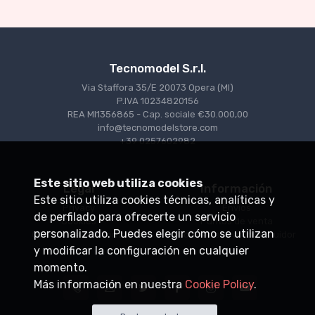
Tecnomodel S.r.l.
Via Staffora 35/E 20073 Opera (MI)
P.IVA 10234820156
REA MI1356865 - Cap. sociale €30.000,00
info@tecnomodelstore.com
+39 0257602982
Este sitio web utiliza cookies
Legal
Información
Este sitio utiliza cookies técnicas, analíticas y
Privacy
Envìos
de perfilado para ofrecerte un servicio
Cookies
Puntos de venta
personalizado. Puedes elegir cómo se utilizan
Condiciones de venta
Conviértase en distribuidor
y modificar la configuración en cualquier
momento.
Más información en nuestra
Cookie Policy
.