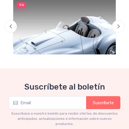
5%
5
M
F
Suscríbete al boletín
Suscríbete
Mythos Collection 1-18
Ferrari 166 MM Abarth Metallic Silver Press
Suscríbase a nuestro boletín para recibir ofertas de descuentos
Version 1953 scala 1/18
anticipados, actualizaciones e información sobre nuevos
productos.
€227.05
€239.00