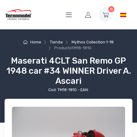
0
Home
Tienda
Mythos Collection 1-18
Producto
TM18-181G
Maserati 4CLT San Remo GP
1948 car #34 WINNER Driver A.
Ascari
Cod: TM18-181G - EAN: