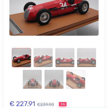
€ 227.91
€239.90
5%