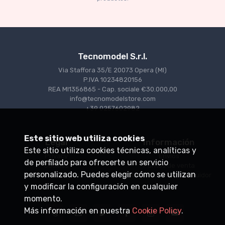
Tecnomodel S.r.l.
Via Staffora 35/E 20073 Opera (MI)
P.IVA 10234820156
REA MI1356865 - Cap. sociale €30.000,00
info@tecnomodelstore.com
+39 0257602982
Este sitio web utiliza cookies
Legal
Información
Este sitio utiliza cookies técnicas, analíticas y
Privacy
Envìos
de perfilado para ofrecerte un servicio
Cookies
Puntos de venta
personalizado. Puedes elegir cómo se utilizan
Condiciones de venta
Conviértase en distribuidor
y modificar la configuración en cualquier
momento.
Más información en nuestra
Cookie Policy
.