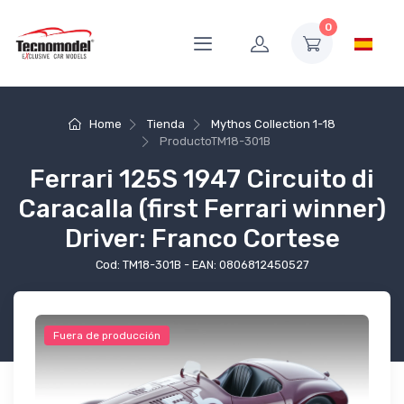
0
Home
Tienda
Mythos Collection 1-18
Producto
TM18-301B
Ferrari 125S 1947 Circuito di
Caracalla (first Ferrari winner)
Driver: Franco Cortese
Cod: TM18-301B - EAN: 0806812450527
Fuera de producción