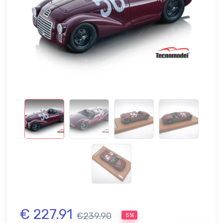
€ 227.91
€239.90
5%