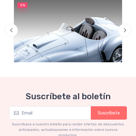
5%
5
Suscríbete al boletín
Mythos Collection 1-18
M
Suscríbete
Ferrari 166 MM Abarth Metallic Silver Press
F
Version 1953 scala 1/18
Suscríbase a nuestro boletín para recibir ofertas de descuentos
anticipados, actualizaciones e información sobre nuevos
€227.05
€239.00
productos.