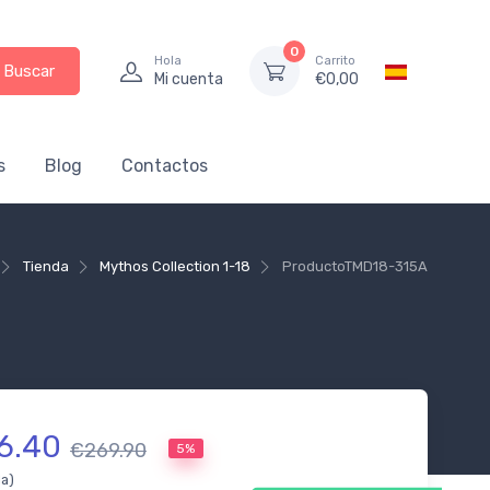
0
Hola
Carrito
Buscar
Mi cuenta
€
0,00
s
Blog
Contactos
Tienda
Mythos Collection 1-18
Producto
TMD18-315A
6.40
€269.90
5%
da)