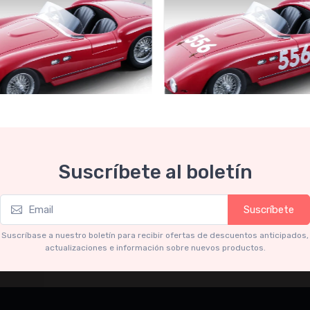
Collection 1-18
Mythos Collection 1-18
Suscríbete al boletín
ri 735S Autodromo Press
Ferrari 735S - 166 MM Spyde
Miglia 1954 car #556 Driver:
Graffenried - G. Parravicini
.91
€239.90
Suscríbete
€227.91
€239.90
Suscríbase a nuestro boletín para recibir ofertas de descuentos anticipados,
actualizaciones e información sobre nuevos productos.