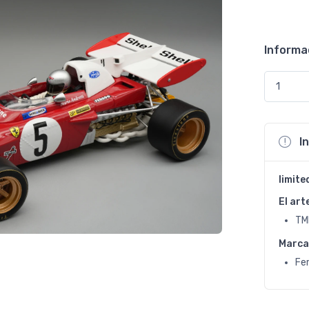
Informa
I
limite
El art
TM
Marca
Fer