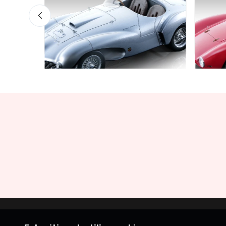
Mythos Collection 1-18
Mythos 
ss Red
Ferrari 166 MM Abarth Metallic
Ferra
Silver Press Version 1953 scala
1953
1/18
€227
€227.05
€239.00