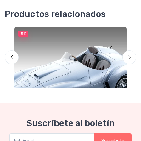
Productos relacionados
5%
5
M
F
Suscríbete al boletín
Suscríbete