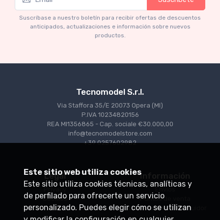
Mythos Collection 1-18
Ferrari 166 MM Abarth Metallic Silver Press
Suscríbase a nuestro boletín para recibir ofertas de descuentos
Version 1953 scala 1/18
anticipados, actualizaciones e información sobre nuevos
productos.
€227.05
€239.00
Tecnomodel S.r.l.
Via Staffora 35/E 20073 Opera (MI)
P.IVA 10234820156
REA MI1356865 - Cap. sociale €30.000,00
info@tecnomodelstore.com
+39 0257602982
Este sitio web utiliza cookies
Legal
Información
Este sitio utiliza cookies técnicas, analíticas y
Privacy
Envìos
de perfilado para ofrecerte un servicio
Cookies
Puntos de venta
personalizado. Puedes elegir cómo se utilizan
Condiciones de venta
Conviértase en distribuidor
y modificar la configuración en cualquier