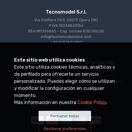
Tecnomodel S.r.l.
Via Staffora 35/E 20073 Opera (MI)
P.IVA 10234820156
REA MI1356865 - Cap. sociale €30.000,00
info@tecnomodelstore.com
+39 0257602982
Este sitio web utiliza cookies
Legal
Información
Este sitio utiliza cookies técnicas, analíticas y
Privacy
Envìos
de perfilado para ofrecerte un servicio
Cookies
Puntos de venta
personalizado. Puedes elegir cómo se utilizan
Condiciones de venta
Conviértase en distribuidor
y modificar la configuración en cualquier
momento.
Más información en nuestra
Cookie Policy
.
Rechazar todas
Gestionar preferencias
© All rights reserved. Made by
Xtumble