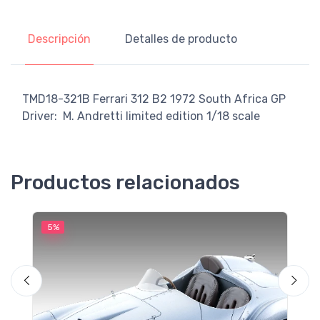
Descripción
Detalles de producto
TMD18-321B Ferrari 312 B2 1972 South Africa GP
Driver: M. Andretti limited edition 1/18 scale
Productos relacionados
5%
5
M
F