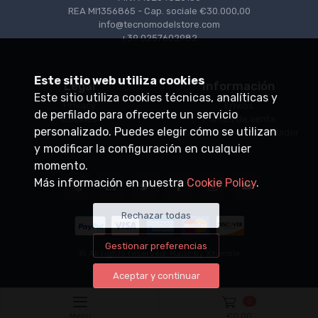
REA MI1356865 - Cap. sociale €30.000,00
info@tecnomodelstore.com
+39 0257602982
Este sitio web utiliza cookies
Legal
Información
Este sitio utiliza cookies técnicas, analíticas y
Privacy
Envìos
de perfilado para ofrecerte un servicio
Cookies
Puntos de venta
personalizado. Puedes elegir cómo se utilizan
Condiciones de venta
Conviértase en distribuidor
y modificar la configuración en cualquier
momento.
Más información en nuestra
Cookie Policy
.
Rechazar todas
Gestionar preferencias
© All rights reserved. Made by
Xtumble
Aceptar y continuar
0
Menu
€
0,00