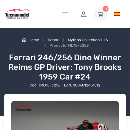
0
Home
Tienda
Mythos Collection 1-18
Producto
TMD18-325B
Ferrari 246/256 Dino Winner
Reims GP Driver: Tony Brooks
1959 Car #24
Cod: TMD18-325B - EAN: 0806812451012