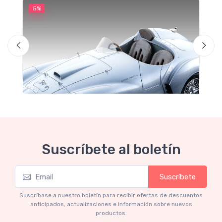
5%
5
M
F
Suscríbete al boletín
Suscríbete
Mythos Collection 1-18
Ferrari 166 MM Abarth Metallic Silver Press
Suscríbase a nuestro boletín para recibir ofertas de descuentos
Version 1953 scala 1/18
anticipados, actualizaciones e información sobre nuevos
productos.
€227.05
€239.00