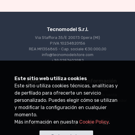
Tecnomodel S.r.l.
Via Staffora 35/E 20073 Opera (MI)
P.IVA 10234820156
REA MI1356865 - Cap. sociale €30.000,00
info@tecnomodelstore.com
+39 0257602982
Este sitio web utiliza cookies
Legal
Información
Este sitio utiliza cookies técnicas, analíticas y
Privacy
Envìos
de perfilado para ofrecerte un servicio
Cookies
Puntos de venta
personalizado. Puedes elegir cómo se utilizan
Condiciones de venta
Conviértase en distribuidor
y modificar la configuración en cualquier
momento.
Más información en nuestra
Cookie Policy
.