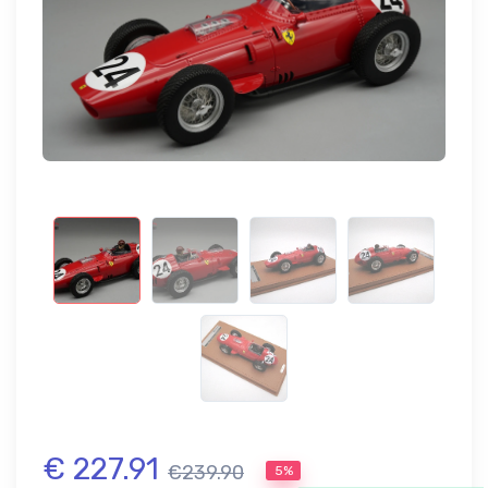
€ 227.91
€239.90
5%