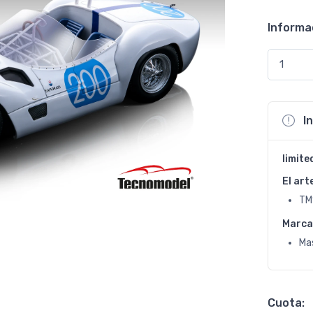
Informa
I
limite
El art
TM
Marca
Ma
Cuota: