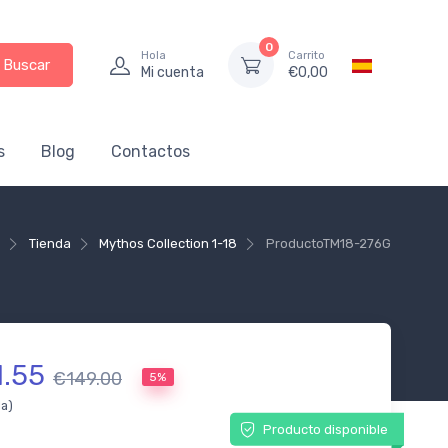
0
Hola
Carrito
Buscar
Mi cuenta
€
0,00
s
Blog
Contactos
e
Tienda
Mythos Collection 1-18
Producto
TM18-276G
1.55
€149.00
5%
da)
Producto disponible