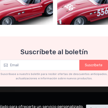
Collection 1-18
Mythos Collection 1-18
Suscríbete al boletín
ri 735S Autodromo Press
Ferrari 735S - 166 MM Spyde
Miglia 1954 car #556 Driver:
Graffenried - G. Parravicini
.91
€239.90
Suscríbete
€227.91
€239.90
Suscríbase a nuestro boletín para recibir ofertas de descuentos anticipados,
actualizaciones e información sobre nuevos productos.
Información
rfilado para ofrecerte un servicio personalizado.