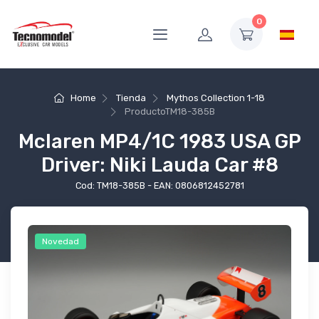
0
Home
Tienda
Mythos Collection 1-18
Producto
TM18-385B
Mclaren MP4/1C 1983 USA GP
Driver: Niki Lauda Car #8
Cod: TM18-385B - EAN: 0806812452781
Novedad