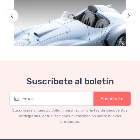
F
Suscríbete al boletín
Suscríbete
Mythos Collection 1-18
Ferrari 166 MM Abarth Metallic Silver Press
Suscríbase a nuestro boletín para recibir ofertas de descuentos
Version 1953 scala 1/18
anticipados, actualizaciones e información sobre nuevos
productos.
€227.05
€239.00