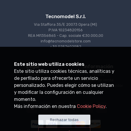
Tecnomodel S.r.l.
Via Staffora 35/E 20073 Opera (MI)
P.IVA 10234820156
REA MI1356865 - Cap. sociale €30.000,00
info@tecnomodelstore.com
+39 0257602982
Este sitio web utiliza cookies
Legal
Información
Este sitio utiliza cookies técnicas, analíticas y
Privacy
Envìos
de perfilado para ofrecerte un servicio
Cookies
Puntos de venta
personalizado. Puedes elegir cómo se utilizan
Condiciones de venta
Conviértase en distribuidor
y modificar la configuración en cualquier
momento.
Más información en nuestra
Cookie Policy
.
Rechazar todas