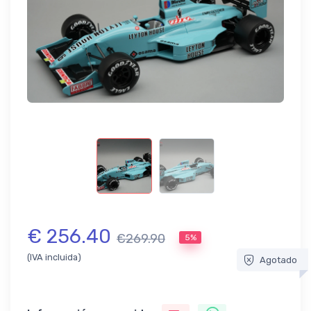
€ 256.40
€269.90
5%
(IVA incluida)
Agotado