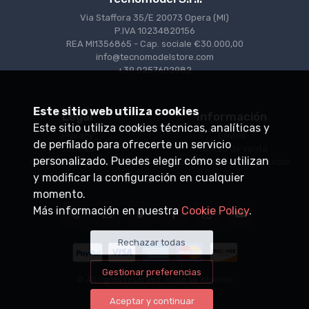
Via Staffora 35/E 20073 Opera (MI)
P.IVA 10234820156
REA MI1356865 - Cap. sociale €30.000,00
info@tecnomodelstore.com
+39 0257602982
Este sitio web utiliza cookies
Legal
Información
Este sitio utiliza cookies técnicas, analíticas y
Privacy
Envìos
de perfilado para ofrecerte un servicio
Cookies
Puntos de venta
personalizado. Puedes elegir cómo se utilizan
Condiciones de venta
Conviértase en distribuidor
y modificar la configuración en cualquier
momento.
Más información en nuestra
Cookie Policy
.
Rechazar todas
Gestionar preferencias
© All rights reserved. Made by
Xtumble
Aceptar y continuar