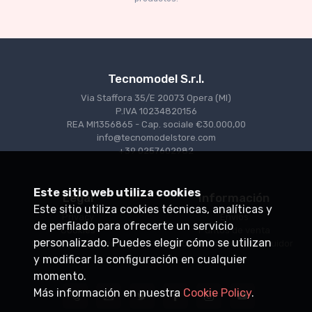
€227.05
€239.00
Tecnomodel S.r.l.
Via Staffora 35/E 20073 Opera (MI)
P.IVA 10234820156
REA MI1356865 - Cap. sociale €30.000,00
info@tecnomodelstore.com
+39 0257602982
Este sitio web utiliza cookies
Legal
Información
Este sitio utiliza cookies técnicas, analíticas y
Privacy
Envìos
de perfilado para ofrecerte un servicio
Cookies
Puntos de venta
personalizado. Puedes elegir cómo se utilizan
Condiciones de venta
Conviértase en distribuidor
y modificar la configuración en cualquier
momento.
Más información en nuestra
Cookie Policy
.