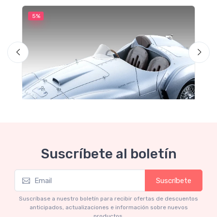
5%
5
M
F
Suscríbete al boletín
Suscríbete
Mythos Collection 1-18
Ferrari 166 MM Abarth Metallic Silver Press
Suscríbase a nuestro boletín para recibir ofertas de descuentos
Version 1953 scala 1/18
anticipados, actualizaciones e información sobre nuevos
productos.