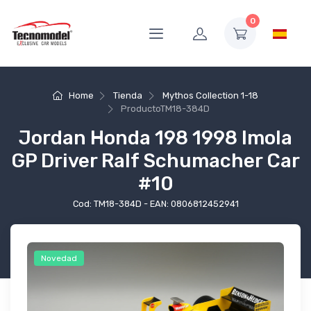
0
Home
Tienda
Mythos Collection 1-18
Producto
TM18-384D
Jordan Honda 198 1998 Imola
GP Driver Ralf Schumacher Car
#10
Cod: TM18-384D - EAN: 0806812452941
Novedad