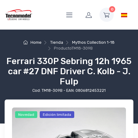
0
Home
Tienda
Mythos Collection 1-18
Producto
TM18-309B
Ferrari 330P Sebring 12h 1965
car #27 DNF Driver C. Kolb - J.
Fulp
Cod: TM18-309B - EAN: 0806812453221
Novedad
Edición limitada