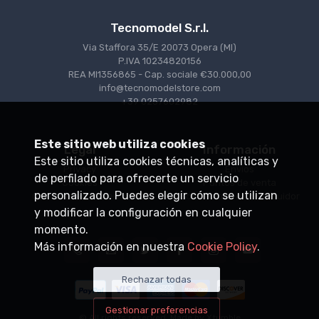
Tecnomodel S.r.l.
Via Staffora 35/E 20073 Opera (MI)
P.IVA 10234820156
REA MI1356865 - Cap. sociale €30.000,00
info@tecnomodelstore.com
+39 0257602982
Este sitio web utiliza cookies
Legal
Información
Este sitio utiliza cookies técnicas, analíticas y
Privacy
Envìos
de perfilado para ofrecerte un servicio
Cookies
Puntos de venta
personalizado. Puedes elegir cómo se utilizan
Condiciones de venta
Conviértase en distribuidor
y modificar la configuración en cualquier
momento.
Más información en nuestra
Cookie Policy
.
Rechazar todas
Gestionar preferencias
© All rights reserved. Made by
Xtumble