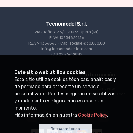
Tecnomodel S.r.l.
Via Staffora 35/E 20073 Opera (MI)
P.IVA 10234820156
REA MI1356865 - Cap. sociale €30.000,00
info@tecnomodelstore.com
+39 0257602982
Este sitio web utiliza cookies
Legal
Información
Este sitio utiliza cookies técnicas, analíticas y
Privacy
Envìos
de perfilado para ofrecerte un servicio
Cookies
Puntos de venta
personalizado. Puedes elegir cómo se utilizan
Condiciones de venta
Conviértase en distribuidor
y modificar la configuración en cualquier
momento.
Más información en nuestra
Cookie Policy
.
Rechazar todas