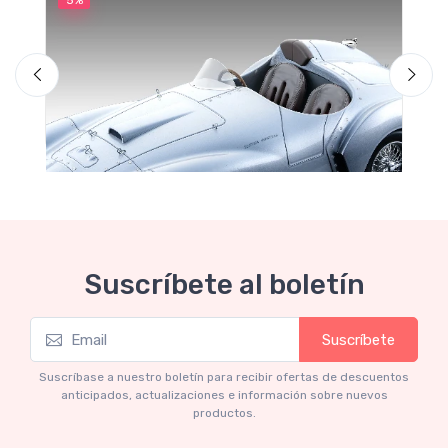
5%
5
M
F
Suscríbete al boletín
Suscríbete
Mythos Collection 1-18
Ferrari 166 MM Abarth Metallic Silver Press
Suscríbase a nuestro boletín para recibir ofertas de descuentos
Version 1953 scala 1/18
anticipados, actualizaciones e información sobre nuevos
productos.
€227.05
€239.00