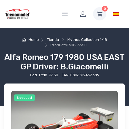
0
Home
Tienda
Mythos Collection 1-18
Producto
TM18-365B
Alfa Romeo 179 1980 USA EAST
GP Driver: B.Giacomelli
Cod: TM18-365B - EAN: 0806812453689
Novedad