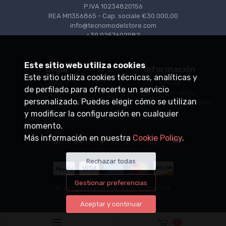
P.IVA 10234820156
REA MI1356865 - Cap. sociale €30.000,00
info@tecnomodelstore.com
+39 0257602982
Este sitio web utiliza cookies
Legal
Información
Este sitio utiliza cookies técnicas, analíticas y
Privacy
Envìos
de perfilado para ofrecerte un servicio
Cookies
Puntos de venta
personalizado. Puedes elegir cómo se utilizan
Condiciones de venta
Conviértase en distribuidor
y modificar la configuración en cualquier
momento.
Más información en nuestra
Cookie Policy
.
Rechazar todas
Gestionar preferencias
© All rights reserved. Made by
Xtumble
Aceptar y continuar
0