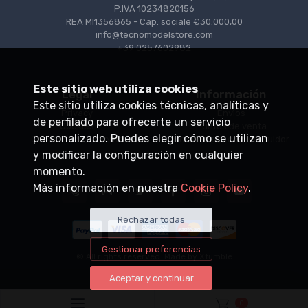
P.IVA 10234820156
REA MI1356865 - Cap. sociale €30.000,00
info@tecnomodelstore.com
+39 0257602982
Este sitio web utiliza cookies
Legal
Información
Este sitio utiliza cookies técnicas, analíticas y
Privacy
Envìos
de perfilado para ofrecerte un servicio
Cookies
Puntos de venta
personalizado. Puedes elegir cómo se utilizan
Condiciones de venta
Conviértase en distribuidor
y modificar la configuración en cualquier
momento.
Más información en nuestra
Cookie Policy
.
Rechazar todas
Gestionar preferencias
© All rights reserved. Made by
Xtumble
Aceptar y continuar
0