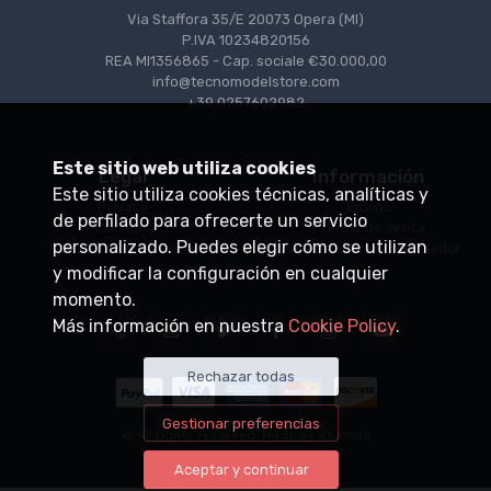
Via Staffora 35/E 20073 Opera (MI)
P.IVA 10234820156
REA MI1356865 - Cap. sociale €30.000,00
info@tecnomodelstore.com
+39 0257602982
Este sitio web utiliza cookies
Legal
Información
Este sitio utiliza cookies técnicas, analíticas y
Privacy
Envìos
de perfilado para ofrecerte un servicio
Cookies
Puntos de venta
personalizado. Puedes elegir cómo se utilizan
Condiciones de venta
Conviértase en distribuidor
y modificar la configuración en cualquier
momento.
Más información en nuestra
Cookie Policy
.
Rechazar todas
Gestionar preferencias
© All rights reserved. Made by
Xtumble
Aceptar y continuar