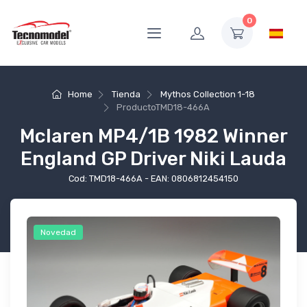
0
Home
Tienda
Mythos Collection 1-18
Producto
TMD18-466A
Mclaren MP4/1B 1982 Winner
England GP Driver Niki Lauda
Cod: TMD18-466A - EAN: 0806812454150
Novedad