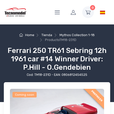
0
Home
Tienda
Mythos Collection 1-18
Producto
TM18-231D
Ferrari 250 TR61 Sebring 12h
1961 car #14 Winner Driver:
P.Hill - O.Gendebien
Cod: TM18-231D - EAN: 0806812454525
PREORDER
Coming soon