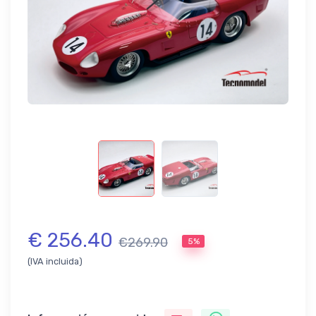
€ 256.40
€269.90
5%
(IVA incluida)