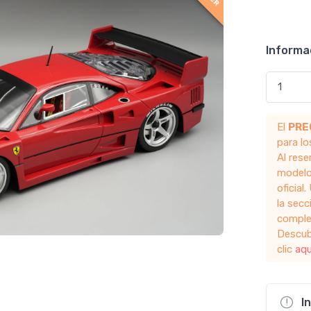
Informa
El
PRE
para l
Al res
modelo
oficial
la sec
comple
Descub
clic
aqu
I