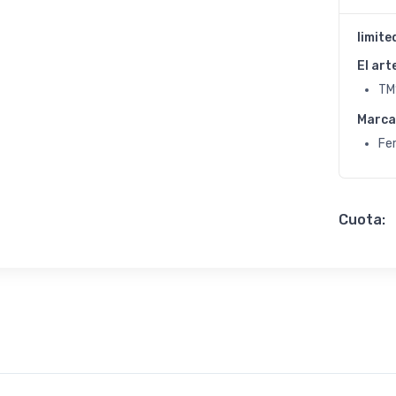
limite
El art
TM
Marca
Fer
Cuota: