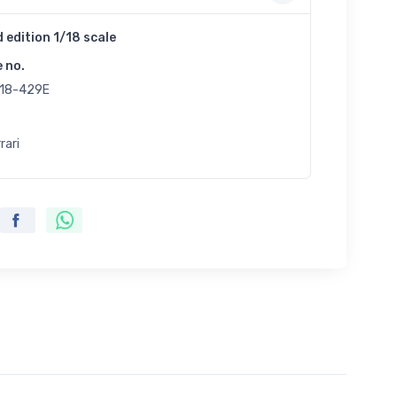
d edition 1/18 scale
e no.
18-429E
rari