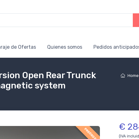
raje de Ofertas
Quienes somos
Pedidos anticipado
ersion Open Rear Trunck
Home
magnetic system
€ 28
PREORDER
(IVA inclui