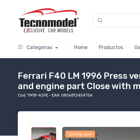
Categorias
Home
Productos
Ga
Ferrari F40 LM 1996 Press v
and engine part Close with 
Cod: TM18-429E - EAN: 0806812454754
Coming soon