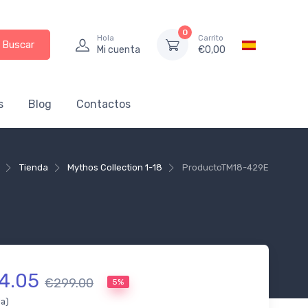
0
Hola
Carrito
Buscar
Mi cuenta
€
0,00
s
Blog
Contactos
Tienda
Mythos Collection 1-18
Producto
TM18-429E
4.05
€299.00
5%
da)