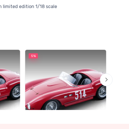
ystem limited edition 1/18 scale
5%
5%
Mythos 
Ferra
1962 
€227