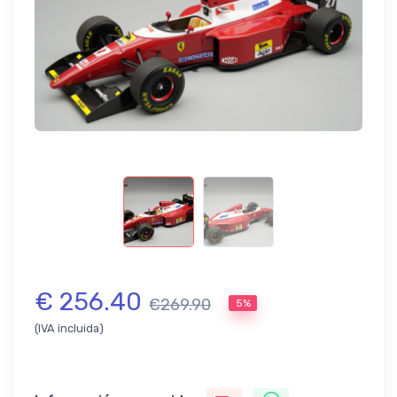
€ 256.40
€269.90
5%
(IVA incluida)