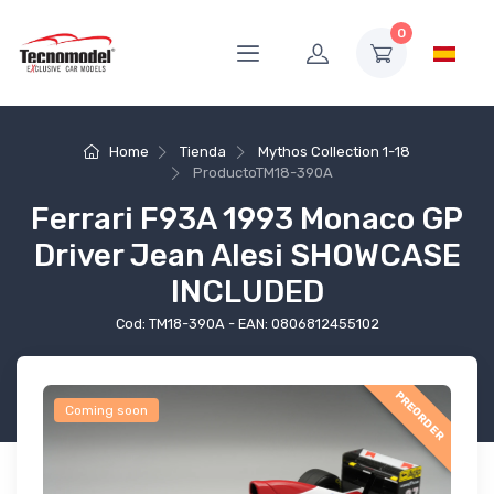
0
Home
Tienda
Mythos Collection 1-18
Producto
TM18-390A
Ferrari F93A 1993 Monaco GP
Driver Jean Alesi SHOWCASE
INCLUDED
Cod: TM18-390A - EAN: 0806812455102
PREORDER
Coming soon