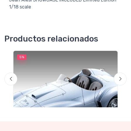
1/18 scale
Productos relacionados
5%
5
M
F