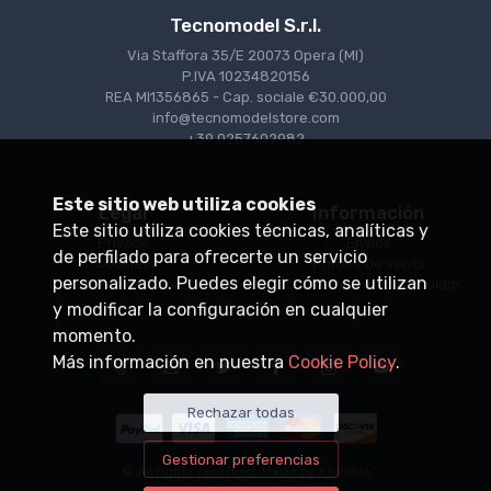
Tecnomodel S.r.l.
Via Staffora 35/E 20073 Opera (MI)
P.IVA 10234820156
REA MI1356865 - Cap. sociale €30.000,00
info@tecnomodelstore.com
+39 0257602982
Este sitio web utiliza cookies
Legal
Información
Este sitio utiliza cookies técnicas, analíticas y
Privacy
Envìos
de perfilado para ofrecerte un servicio
Cookies
Puntos de venta
personalizado. Puedes elegir cómo se utilizan
Condiciones de venta
Conviértase en distribuidor
y modificar la configuración en cualquier
momento.
Más información en nuestra
Cookie Policy
.
Rechazar todas
Gestionar preferencias
© All rights reserved. Made by
Xtumble