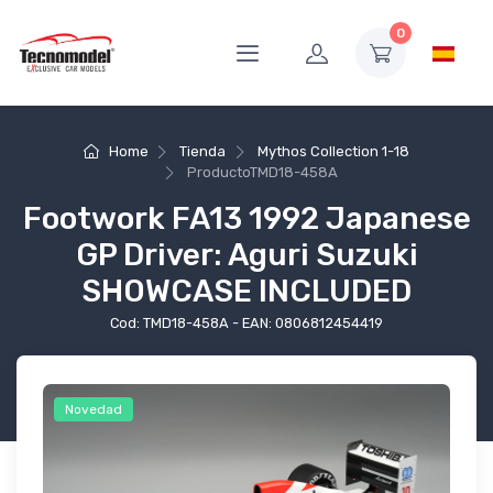
0
Home
Tienda
Mythos Collection 1-18
Producto
TMD18-458A
Footwork FA13 1992 Japanese
GP Driver: Aguri Suzuki
SHOWCASE INCLUDED
Cod: TMD18-458A - EAN: 0806812454419
Novedad