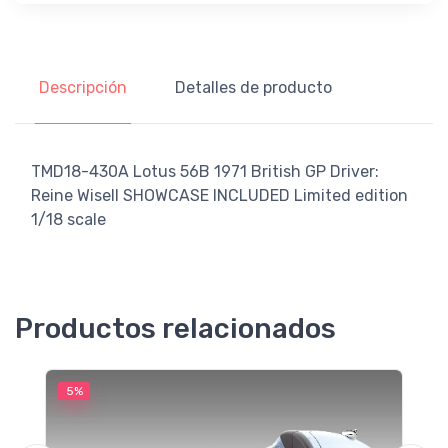
Descripción
Detalles de producto
TMD18-430A Lotus 56B 1971 British GP Driver:
Reine Wisell SHOWCASE INCLUDED Limited edition
1/18 scale
Productos relacionados
5%
5
M
F