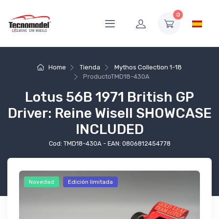
0
Home
Tienda
Mythos Collection 1-18
Producto
TMD18-430A
Lotus 56B 1971 British GP
Driver: Reine Wisell SHOWCASE
INCLUDED
Cod: TMD18-430A - EAN: 0806812454778
Novedad
Edición limitada