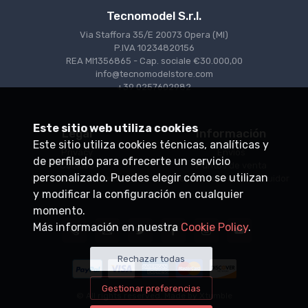
Tecnomodel S.r.l.
Via Staffora 35/E 20073 Opera (MI)
P.IVA 10234820156
REA MI1356865 - Cap. sociale €30.000,00
info@tecnomodelstore.com
+39 0257602982
Este sitio web utiliza cookies
Legal
Información
Este sitio utiliza cookies técnicas, analíticas y
Privacy
Envìos
de perfilado para ofrecerte un servicio
Cookies
Puntos de venta
personalizado. Puedes elegir cómo se utilizan
Condiciones de venta
Conviértase en distribuidor
y modificar la configuración en cualquier
momento.
Más información en nuestra
Cookie Policy
.
Rechazar todas
Gestionar preferencias
© All rights reserved. Made by
Xtumble