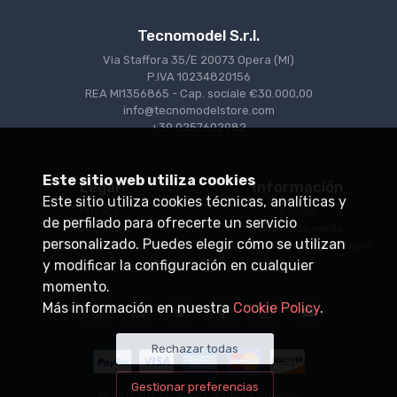
Tecnomodel S.r.l.
Via Staffora 35/E 20073 Opera (MI)
P.IVA 10234820156
REA MI1356865 - Cap. sociale €30.000,00
info@tecnomodelstore.com
+39 0257602982
Este sitio web utiliza cookies
Legal
Información
Este sitio utiliza cookies técnicas, analíticas y
Privacy
Envìos
de perfilado para ofrecerte un servicio
Cookies
Puntos de venta
personalizado. Puedes elegir cómo se utilizan
Condiciones de venta
Conviértase en distribuidor
y modificar la configuración en cualquier
momento.
Más información en nuestra
Cookie Policy
.
Rechazar todas
Gestionar preferencias
© All rights reserved. Made by
Xtumble