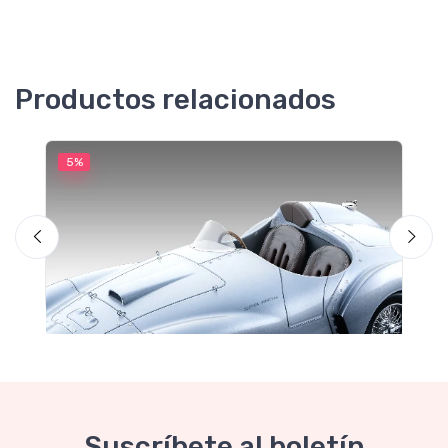
Productos relacionados
5%
5
Suscríbete al boletín