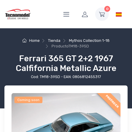
0
Home
Tienda
Mythos Collection 1-18
Producto
TM18-395D
Ferrari 365 GT 2+2 1967
Calfifornia Metallic Azure
Cod: TM18-395D - EAN: 0806812455317
PREORDER
Coming soon