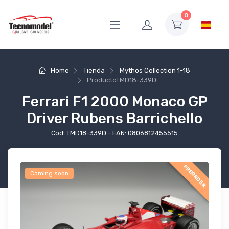
0
Home
Tienda
Mythos Collection 1-18
Producto
TMD18-339D
Ferrari F1 2000 Monaco GP
Driver Rubens Barrichello
Cod: TMD18-339D - EAN: 0806812455515
PREORDER
Coming soon