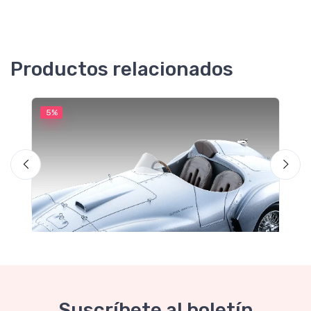
Productos relacionados
5%
5
M
F
Suscríbete al boletín