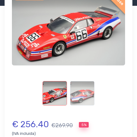
€ 256.40
€269.90
5%
(IVA incluida)