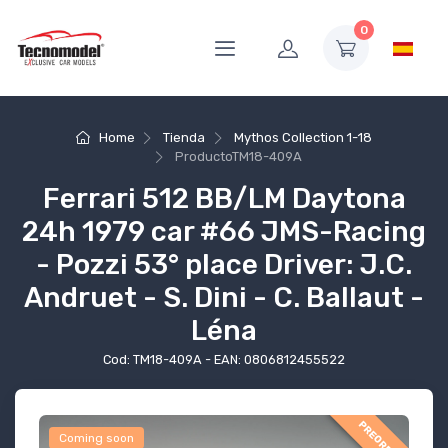
0
Home
Tienda
Mythos Collection 1-18
Producto
TM18-409A
Ferrari 512 BB/LM Daytona
24h 1979 car #66 JMS-Racing
- Pozzi 53° place Driver: J.C.
Andruet - S. Dini - C. Ballaut -
Léna
Cod: TM18-409A - EAN: 0806812455522
PREORDER
Coming soon