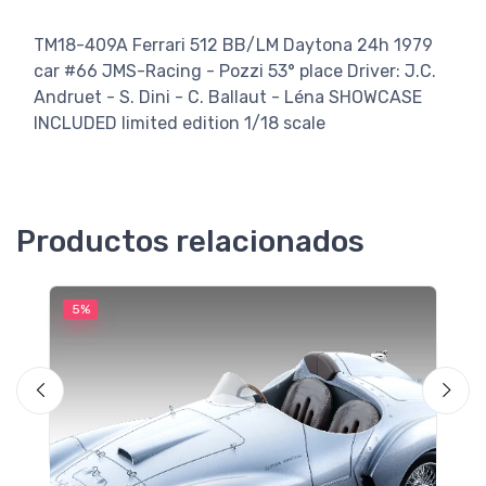
TM18-409A Ferrari 512 BB/LM Daytona 24h 1979
car #66 JMS-Racing - Pozzi 53° place Driver: J.C.
Andruet - S. Dini - C. Ballaut - Léna SHOWCASE
INCLUDED limited edition 1/18 scale
Productos relacionados
5%
5
M
F