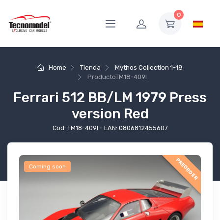
0
Home
Tienda
Mythos Collection 1-18
Producto
TM18-409I
Ferrari 512 BB/LM 1979 Press
version Red
Cod: TM18-409I - EAN: 0806812455607
PREORDER
Coming soon