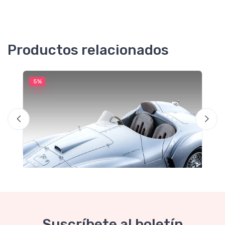
Productos relacionados
5%
5
Suscríbete al boletín