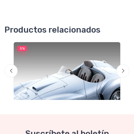
Productos relacionados
5%
5
M
F
Suscríbete al boletín