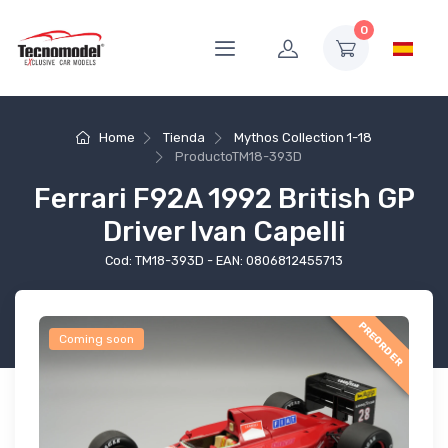
0
Home
Tienda
Mythos Collection 1-18
Producto
TM18-393D
Ferrari F92A 1992 British GP
Driver Ivan Capelli
Cod: TM18-393D - EAN: 0806812455713
PREORDER
Coming soon