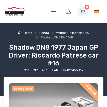
0
Home
Tienda
Mythos Collection 1-18
Producto
TMD18-436B
Shadow DN8 1977 Japan GP
Driver: Riccardo Patrese car
#16
Cod: TMD18-436B - EAN: 0806812455867
PREORDER
Coming soon