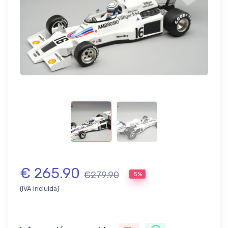
€ 265.90
€279.90
5%
(IVA incluida)