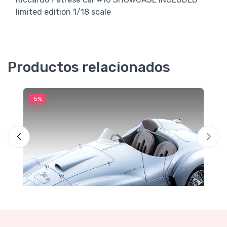
limited edition 1/18 scale
Productos relacionados
5%
5
M
F