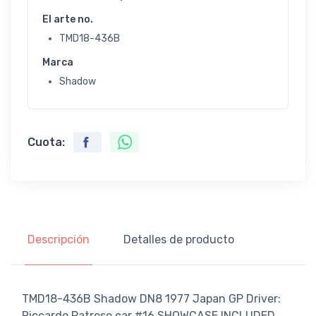
El arte no.
TMD18-436B
Marca
Shadow
Cuota:
Descripción
Detalles de producto
TMD18-436B Shadow DN8 1977 Japan GP Driver:
Riccardo Patrese car #16 SHOWCASE INCLUDED