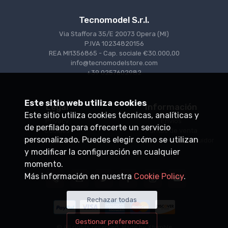
Tecnomodel S.r.l.
Via Staffora 35/E 20073 Opera (MI)
P.IVA 10234820156
REA MI1356865 - Cap. sociale €30.000,00
info@tecnomodelstore.com
+39 0257602982
Este sitio web utiliza cookies
Legal
Información
Este sitio utiliza cookies técnicas, analíticas y
Privacy
Envìos
de perfilado para ofrecerte un servicio
Cookies
Puntos de venta
personalizado. Puedes elegir cómo se utilizan
Condiciones de venta
Conviértase en distribuidor
y modificar la configuración en cualquier
momento.
Más información en nuestra
Cookie Policy
.
Rechazar todas
Gestionar preferencias
© All rights reserved. Made by
Xtumble